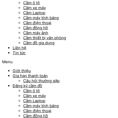
Cầm ô tô
Cầm xe máy
Cầm Laptop
Cầm máy tính bảng
Cầm điện thoại
Cầm đồng hồ
Cầm máy ảnh
Cầm thiết bị văn phòng
Cầm đồ gia dụng
Liên hệ
Tin tức
Menu
Giới thiệu
Gia hạn thanh toán
Câu hỏi thường gặp
Đăng ký cầm đồ
Cầm ô tô
Cầm xe máy
Cầm Laptop
Cầm máy tính bảng
Cầm điện thoại
Cầm đồng hồ