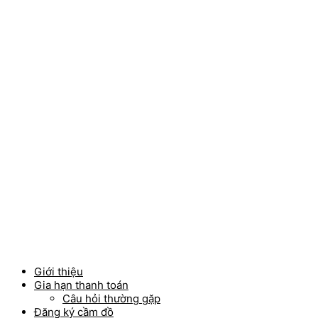
Skip
to
content
Giới thiệu
Gia hạn thanh toán
Câu hỏi thường gặp
Đăng ký cầm đồ